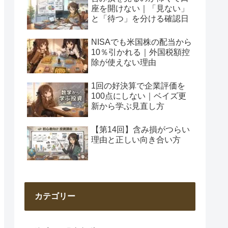
座を開けない｜「見ない」
と「待つ」を分ける確認日
NISAでも米国株の配当から
10％引かれる｜外国税額控
除が使えない理由
1回の好決算で企業評価を
100点にしない｜ベイズ更
新から学ぶ見直し方
【第14回】含み損がつらい
理由と正しい向き合い方
カテゴリー