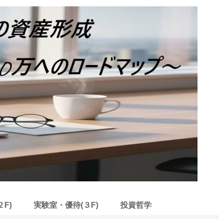
F)
実験室・優待(３F)
投資哲学