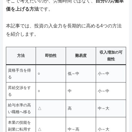
そこで考えたいのが、労働時間ではなく、
自分の労働単
価を上げる方法
です。
本記事では、投資の入金力を長期的に高める4つの方法
を紹介します。
収入増加の可
方法
即効性
難易度
能性
資格手当を得
○
低～中
小～中
る
昇給交渉をす
○
中
小～中
る
給与水準の高
△
高
中～大
い職種へ移る
本業の技能を
副業に転用す
△
中～高
小～大