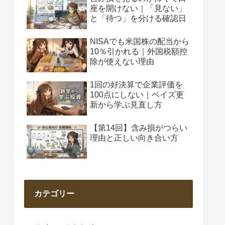
座を開けない｜「見ない」
と「待つ」を分ける確認日
NISAでも米国株の配当から
10％引かれる｜外国税額控
除が使えない理由
1回の好決算で企業評価を
100点にしない｜ベイズ更
新から学ぶ見直し方
【第14回】含み損がつらい
理由と正しい向き合い方
カテゴリー