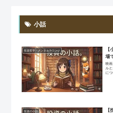
小話
【
投資哲学・メンタルラウンジ
場
映画
ルと
につ
【
投資の小話