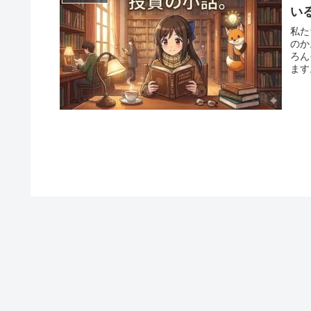
い
私た
のか
ろん
ます