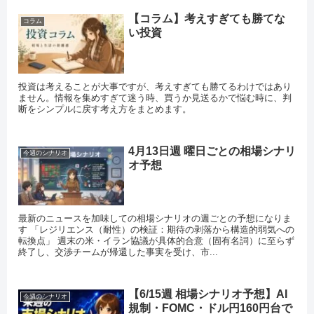
【コラム】考えすぎても勝てな
コラム
い投資
投資は考えることが大事ですが、考えすぎても勝てるわけではあり
ません。情報を集めすぎて迷う時、買うか見送るかで悩む時に、判
断をシンプルに戻す考え方をまとめます。
4月13日週 曜日ごとの相場シナリ
今週のシナリオ
オ予想
最新のニュースを加味しての相場シナリオの週ごとの予想になりま
す 「レジリエンス（耐性）の検証：期待の剥落から構造的弱気への
転換点」 週末の米・イラン協議が具体的合意（固有名詞）に至らず
終了し、交渉チームが帰還した事実を受け、市...
【6/15週 相場シナリオ予想】AI
今週のシナリオ
規制・FOMC・ドル円160円台で