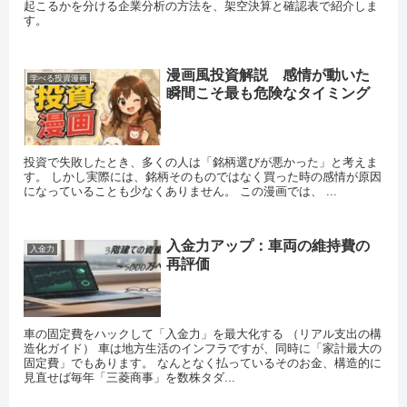
起こるかを分ける企業分析の方法を、架空決算と確認表で紹介しま
す。
漫画風投資解説 感情が動いた
学べる投資漫画
瞬間こそ最も危険なタイミング
投資で失敗したとき、多くの人は「銘柄選びが悪かった」と考えま
す。 しかし実際には、銘柄そのものではなく買った時の感情が原因
になっていることも少なくありません。 この漫画では、 ...
入金力アップ：車両の維持費の
入金力
再評価
車の固定費をハックして「入金力」を最大化する （リアル支出の構
造化ガイド） 車は地方生活のインフラですが、同時に「家計最大の
固定費」でもあります。 なんとなく払っているそのお金、構造的に
見直せば毎年「三菱商事」を数株タダ...