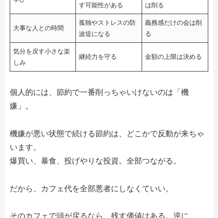
す可能性がある
は削る
孤独やストレスの防
義務感だけの会は削
大事な人との時間
波堤になる
る
気分を戻す小さな楽
継続力を守る
金額の上限は決める
しみ
個人的には、節約で一番削っちゃいけないのは「機
嫌」。
機嫌が悪い状態で続ける節約は、どこかで反動が来ちゃ
います。
爆買い、暴食、投げやりな投資。全部つながる。
だから、カフェ代を全部悪者にしなくていい。
そのカフェで頭が戻るなら、残す価値はある。逆に、