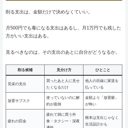
削る支出は、金額だけで決めなくていい。
月500円でも毒になる支出はあるし、月1万円でも残した
方がいい支出はある。
見るべきなのは、その支出のあとに自分がどうなるか。
削る候補
見分け方
ひとこと
買ったあと人に見せ
他人の目線に家賃を
見栄の支出
たくなるだけ
払っている
使っていないのに解
金額より「放置癖」
放置サブスク
約が面倒
が怖い
疲れて雑に買う外
根本は支出じゃなく
疲れの罰金
食・タクシー・深夜
生活設計かも
通販