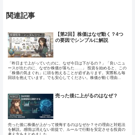
関連記事
【第2回】株価はなぜ動く？4つ
投資哲学・メンタルラウンジ
の要因でシンプルに解説
「昨日まで上がっていたのに、なぜ今日は下がるの？」「良いニュ
ースが出たのに、なぜか株価が落ちた……」 投資を始めると、この
「株価の気まぐれ」に頭を抱えることが必ずあります。実際私も毎
回頭を抱えています。でも安心してください。株価が動く理由...
売った後に上がるのはなぜ？
AI対話
売った後に株価が上がって後悔するのはなぜか？その理由と対処法
を解説。感情は消えない前提で、ルールで行動を安定させる投資の
考え方をまとめました。