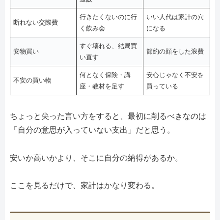
行きたくないのに行
いい人代は家計の穴
断れない交際費
く飲み会
になる
すぐ壊れる、結局買
安物買い
節約の顔をした浪費
い直す
何となく保険・講
安心じゃなく不安を
不安の買い物
座・教材を足す
買っている
ちょっと尖った言い方をすると、最初に削るべきなのは
「自分の意思が入っていない支出」だと思う。
安いか高いかより、そこに自分の納得があるか。
ここを見るだけで、家計はかなり変わる。