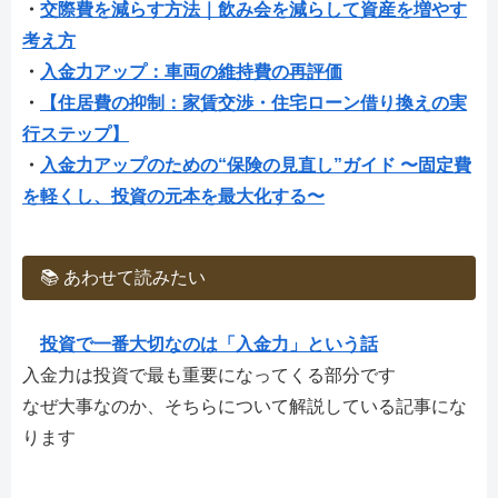
・
交際費を減らす方法｜飲み会を減らして資産を増やす
考え方
・
入金力アップ：車両の維持費の再評価
・
【住居費の抑制：家賃交渉・住宅ローン借り換えの実
行ステップ】
・
入金力アップのための“保険の見直し”ガイド 〜固定費
を軽くし、投資の元本を最大化する〜
📚 あわせて読みたい
投資で一番大切なのは「入金力」という話
入金力は投資で最も重要になってくる部分です
なぜ大事なのか、そちらについて解説している記事にな
ります