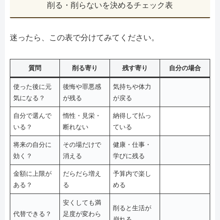
削る・削らないを決めるチェック表
迷ったら、この表で分けてみてください。
質問
削る寄り
残す寄り
自分の場合
使った後に元
後悔や罪悪感
気持ちや体力
気になる？
が残る
が戻る
自分で選んで
惰性・見栄・
納得して払っ
いる？
断れない
ている
将来の自分に
その場だけで
健康・仕事・
効く？
消える
学びに残る
金額に上限が
だらだら増え
予算内で楽し
ある？
る
める
安くしても満
削ると生活が
代替できる？
足度が変わら
崩れる