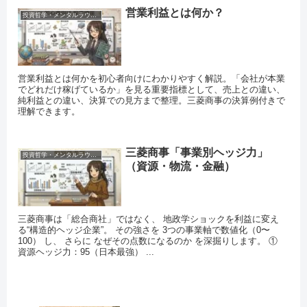
営業利益とは何か？
投資哲学・メンタルラウンジ
営業利益とは何かを初心者向けにわかりやすく解説。「会社が本業
でどれだけ稼げているか」を見る重要指標として、売上との違い、
純利益との違い、決算での見方まで整理。三菱商事の決算例付きで
理解できます。
三菱商事「事業別ヘッジ力」
投資哲学・メンタルラウンジ
（資源・物流・金融）
三菱商事は「総合商社」ではなく、 地政学ショックを利益に変え
る“構造的ヘッジ企業”。 その強さを 3つの事業軸で数値化（0〜
100） し、 さらに なぜその点数になるのか を深掘りします。 ①
資源ヘッジ力：95（日本最強） ...