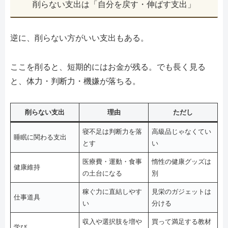
削らない支出は「自分を戻す・伸ばす支出」
逆に、削らない方がいい支出もある。
ここを削ると、短期的にはお金が残る。でも長く見る
と、体力・判断力・機嫌が落ちる。
削らない支出
理由
ただし
寝不足は判断力を落
高級品じゃなくてい
睡眠に関わる支出
とす
い
医療費・運動・食事
惰性の健康グッズは
健康維持
の土台になる
別
稼ぐ力に直結しやす
見栄のガジェットは
仕事道具
い
分ける
収入や選択肢を増や
買って満足する教材
学び