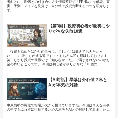
者向けに、SNSとの付き合い方や情報整理術「FPN法」を解説。事
実・予測・ノイズを見分け、自分軸で投資判断するコツを紹介しま
す。
【第3回】投資初心者が最初にや
投資哲学・メンタルラウンジ
りがちな失敗10選
「投資を始めたばかりの自分に、これだけは教えておきたかっ
た……」 誰しもが通る道です・・もちろん私も経験しております
笑。しかし投資の世界では「知らなかった」で済まされないのがお
金の怖いところです。 今回は初心者がやりがちな「10個の...
【AI対話】暴落は外れ値？私と
投資哲学・メンタルラウンジ
AIが本気の対話
中東情勢の悪化で相場が大きく揺れていますね。今回はそんな有事
の中でもぶれずに行動するための思考をAIとの対話してみました ...