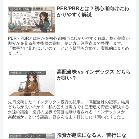
PER/PBRとは？初心者向けにわ
初心者向け講座
かりやすく解説
PER・PBRとは何かを初心者向けにわかりやすく解説。株が割高か
割安かを見る基本指標の意味、使い方、注意点まで整理します。
「数字だけ見ればいいの？」という疑問も含めて、実践的にまとめ
ました。
高配当株 vs インデックス どちら
投資哲学・メンタルラウンジ
が良い？
先日投稿した「インデックス投資の記事」「高配当株の記事」結局
どちらが良いのか？ 私の答えは両方です三階建て資産で解決する
永遠の議論 投資の世界で何度も繰り返される「インデックスか、
高配当か」という議論。皆さんもよく目にしたり聞いたりしたこ...
投資が趣味になる人、苦行にな
投資哲学・メンタルラウンジ