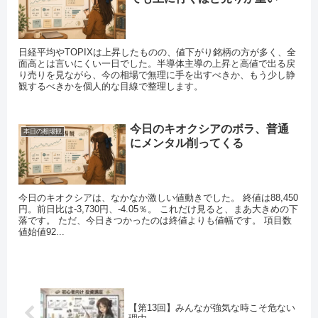
日経平均やTOPIXは上昇したものの、値下がり銘柄の方が多く、全
面高とは言いにくい一日でした。半導体主導の上昇と高値で出る戻
り売りを見ながら、今の相場で無理に手を出すべきか、もう少し静
観するべきかを個人的な目線で整理します。
今日のキオクシアのボラ、普通
本日の相場観
にメンタル削ってくる
今日のキオクシアは、なかなか激しい値動きでした。 終値は88,450
円。前日比は-3,730円、-4.05％。 これだけ見ると、まあ大きめの下
落です。 ただ、今日きつかったのは終値よりも値幅です。 項目数
値始値92...
【第13回】みんなが強気な時こそ危ない