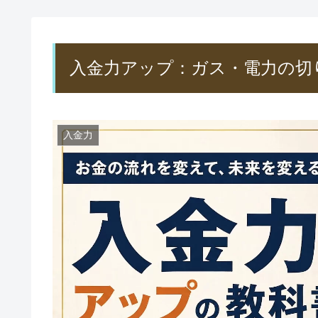
入金力アップ：ガス・電力の切
入金力