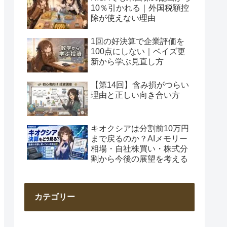
10％引かれる｜外国税額控
除が使えない理由
1回の好決算で企業評価を
100点にしない｜ベイズ更
新から学ぶ見直し方
【第14回】含み損がつらい
理由と正しい向き合い方
キオクシアは分割前10万円
まで戻るのか？AIメモリー
相場・自社株買い・株式分
割から今後の展望を考える
カテゴリー