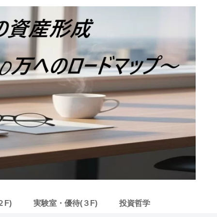
F)
実験室・優待(３F)
投資哲学