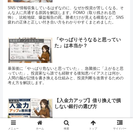
SNSで情報収集しているはずなのに、なぜか投資が苦しくなる。そ
んな人に共通する原因を解説します。FOMO（取り残される恐
怖）、比較地獄、爆益報告の罠、勝者だけが見える構造など、SNS
疲れの正体と正しい付き合い方をわかりやすくまとめました。
「やっぱりそうなると思ってい
投資哲学・メンタルラウンジ
た」は本当か？
暴落後に「やっぱり危ないと思っていた」、急騰後に「上がると思
っていた」。投資家なら誰でも経験する後知恵バイアスとは何か。
人間の脳が記憶を書き換える仕組みと、投資判断を改善するための
考え方を解説します。
【入金力アップ】借り換えで損
入金力
しない銀行の選び方
メタディスクリプション： 住宅ローン借り換えで損しないための考
メニュー
ホーム
検索
トップ
サイドバー