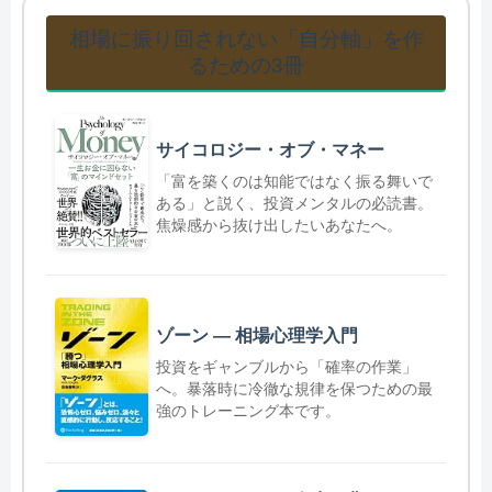
相場に振り回されない「自分軸」を作
るための3冊
サイコロジー・オブ・マネー
「富を築くのは知能ではなく振る舞いで
ある」と説く、投資メンタルの必読書。
焦燥感から抜け出したいあなたへ。
ゾーン ― 相場心理学入門
投資をギャンブルから「確率の作業」
へ。暴落時に冷徹な規律を保つための最
強のトレーニング本です。