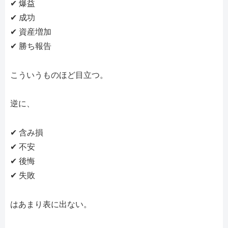
✔ 爆益
✔ 成功
✔ 資産増加
✔ 勝ち報告
こういうものほど目立つ。
逆に、
✔ 含み損
✔ 不安
✔ 後悔
✔ 失敗
はあまり表に出ない。