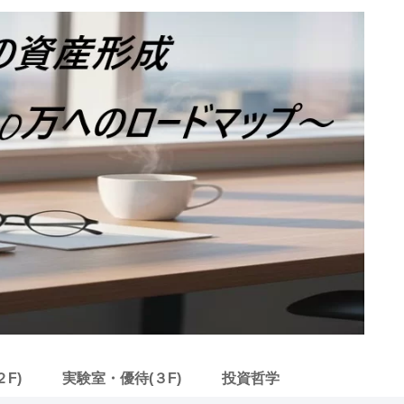
F)
実験室・優待(３F)
投資哲学