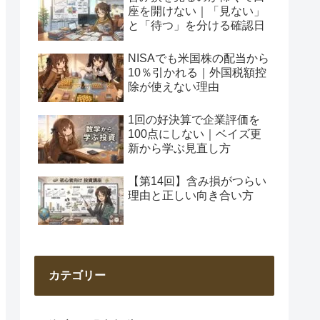
座を開けない｜「見ない」
と「待つ」を分ける確認日
NISAでも米国株の配当から
10％引かれる｜外国税額控
除が使えない理由
1回の好決算で企業評価を
100点にしない｜ベイズ更
新から学ぶ見直し方
【第14回】含み損がつらい
理由と正しい向き合い方
カテゴリー