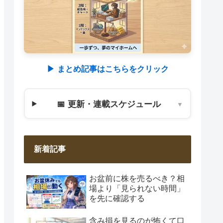
▶︎ まとめ記事はこちらをクリック
📅 更新・連載スケジュール
▼
新着記事
お盆前に株を売るべき？相
場より「見られない時間」
を先に確認する
含み損を見るのが怖くて口