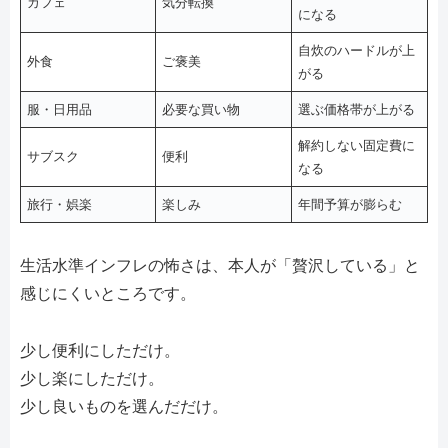
カフェ
気分転換
になる
自炊のハードルが上
外食
ご褒美
がる
服・日用品
必要な買い物
選ぶ価格帯が上がる
解約しない固定費に
サブスク
便利
なる
旅行・娯楽
楽しみ
年間予算が膨らむ
生活水準インフレの怖さは、本人が「贅沢している」と
感じにくいところです。
少し便利にしただけ。
少し楽にしただけ。
少し良いものを選んだだけ。