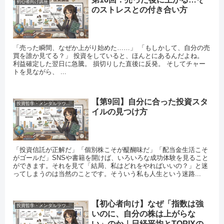
初心者向け講座
のストレスとの付き合い方
「売った瞬間、なぜか上がり始めた……」 「もしかして、自分の売
買を誰か見てる？」 投資をしていると、ほんとにあるんだよね。
利益確定した翌日に急騰。 損切りした直後に反発。 そしてチャー
トを見ながら、 ...
【第9回】自分に合った投資スタ
投資哲学・メンタルラウンジ
イルの見つけ方
「投資信託が正解だ」「個別株こそが醍醐味だ」「配当金生活こそ
がゴールだ」SNSや書籍を開けば、いろいろな成功体験を見ること
ができます。それを見て「結局、私はどれをやればいいの？」と迷
ってしまうのは当然のことです。そういう私も人生という迷路...
【初心者向け】なぜ「指数は強
投資哲学・メンタルラウンジ
いのに、自分の株は上がらな
い」のか｜日経平均とTOPIXの