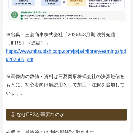
※出典：三菱商事株式会社「2026年3月期 決算短信
〔IFRS〕（連結）」
https://www.mitsubishicorp.com/jp/ja/ir/library/earnings/pd
f/202605j.pdf
※画像内の数値・資料は三菱商事株式会社の決算短信を
もとに、初心者向け解説用として加工・注釈を追加して
います。
② なぜEPSが重要なのか
株価は、最終的には“利益期待”で動きます。