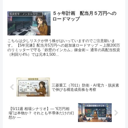
５ヶ年計画 配当月５万円への
投資哲学・メンタルラウンジ
ロードマップ
こちらは少しリスクが伴う株がはいっていますのでご注意願いま
す。 【5年完遂】配当月5万円への超加速ロードマップ ～上限200万
のリミッターで守る「鉄壁のインカム」錬金術～ 通常の高配当投資
（利回り4%）では元本1,500...
三菱重工（7011）防衛・AI電力・脱炭素
で伸びる構造成長株を考察
【5/11週 相場シナリオ】— “6万円相
場”は本物か？ それとも半導体だけの幻
想か —