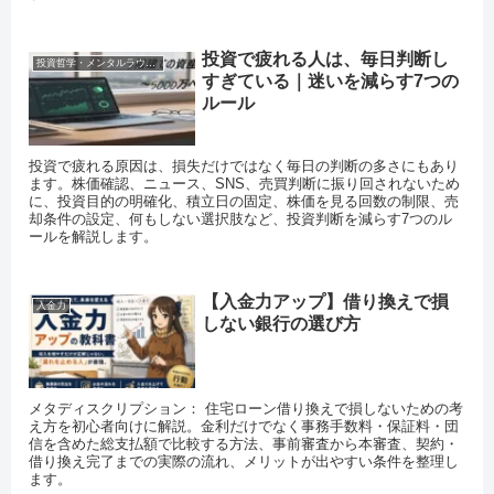
投資で疲れる人は、毎日判断し
投資哲学・メンタルラウンジ
すぎている｜迷いを減らす7つの
ルール
投資で疲れる原因は、損失だけではなく毎日の判断の多さにもあり
ます。株価確認、ニュース、SNS、売買判断に振り回されないため
に、投資目的の明確化、積立日の固定、株価を見る回数の制限、売
却条件の設定、何もしない選択肢など、投資判断を減らす7つのル
ールを解説します。
【入金力アップ】借り換えで損
入金力
しない銀行の選び方
メタディスクリプション： 住宅ローン借り換えで損しないための考
え方を初心者向けに解説。金利だけでなく事務手数料・保証料・団
信を含めた総支払額で比較する方法、事前審査から本審査、契約・
借り換え完了までの実際の流れ、メリットが出やすい条件を整理し
ます。