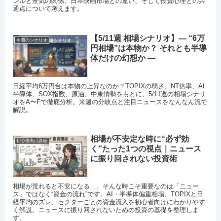
ンルと景気の関係、日本映画市場との違い、そして投資心理との共
通点について考えます。
【5/11週 相場シナリオ】— “6万
今週のシナリオ
円相場”は本物か？ それとも半導
体だけの幻想か —
日経平均6万円台は本物の上昇なのか？TOPIXの弱さ、NT倍率、AI
半導体、SOX指数、原油、中東情勢をもとに、5/11週の相場シナリ
オをA〜Fで徹底分析。来週の分岐点と注目ニュースをなんなん流で
解説。
相場が不安定な時に“必ず効
初心者向け講座
く”たった1つの視点｜ニュース
に振り回されない投資術
相場が荒れると不安になる…。そんな時こそ重要なのは「ニュー
ス」ではなく“資金の流れ”です。AI・半導体偏重相場、TOPIXと日
経平均のズレ、セクターごとの資金流入を初心者向けにわかりやす
く解説。ニュースに振り回されないための投資の基礎を整理しま
す。